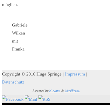
möglich.
Gabriele
Wilken
mit
Franka
Copyright © 2016 Huga Springe |
Impressum
|
Datenschutz
Powered by
Nirvana
&
WordPress.
Diese Website benutzt Cookies. Wenn du die Website